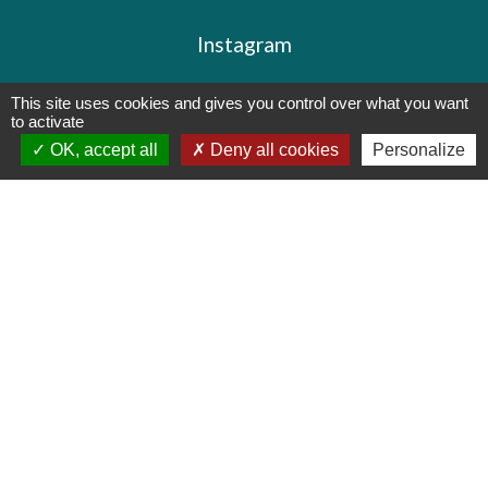
Instagram
This site uses cookies and gives you control over what you want
to activate
OK, accept all
Deny all cookies
Personalize
Mentions légales
-
Politique de confidentialité
-
Accessibilité
-
Plan du site
-
Gestion des cookies
Site créé en partenariat avec Réseau des Communes