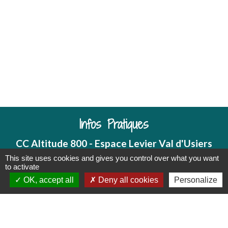
Infos Pratiques
CC Altitude 800 - Espace Levier Val d'Usiers
2 Bis rue de Salins
This site uses cookies and gives you control over what you want
to activate
25270 Levier - FRANCE
OK, accept all
Deny all cookies
Personalize
+33 3 81 38 27 50
Contact par formulaire